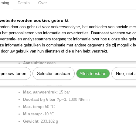
mming
Details
Over
Specificaties
website worden cookies gebruikt
Productcode
5610B260
Omschrijving
rden door ons gebruikt voor verkeersanalyse, het aanbieden van sociale med
EAN code
8024986886672
n het personaliseren van informatie en advertenties. Daarnaast verlenen we o
Productcode leverancier
5610B260
FR SY1 20 012 RMSA zonder aansluitmoer.
vertentie- en analysepartners toegang tot informatie over hoe u onze site gebru
Netto gewicht
0,23 Kg
e informatie gebruiken in combinatie met andere gegevens die zij mogelijk 
Meerdere combinaties van regelbereik, filtratiegraad en aflaat mogelijk
door uw gebruik van hun diensten of die u hen hebt verstrekt.
Merk:
Metal Work
Aansluiting:
geen
Regelbereik:
0-12 bar
opnieuw tonen
Selectie toestaan
Alles toestaan
Nee, niet 
Filtratiegraad:
20 µm
Aflaat:
semi-automaat
Max. aanvoerdruk:
15 bar
Doorlaat bij 6 bar ?p=1:
1300 Nl/min
Max. temp:
50 °C
Min.temp:
-10 °C
Gewicht:
233,182 g