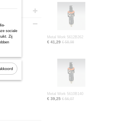
ia-
nze sociale
ikt. Zij
Metal Work 5612B262
€ 41,29
hebben
€ 58,98
..
akkoord
Metal Work 5610B140
€ 39,25
€ 56,07