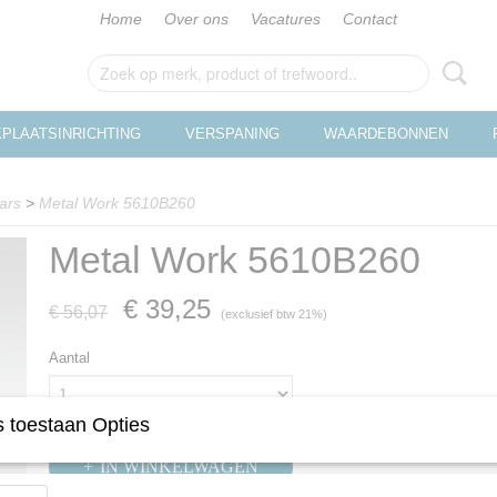
Home
Over ons
Vacatures
Contact
PLAATSINRICHTING
VERSPANING
WAARDEBONNEN
aars
>
Metal Work 5610B260
Metal Work 5610B260
€ 39,25
€ 56,07
(exclusief btw 21%)
Aantal
 toestaan Opties
IN WINKELWAGEN