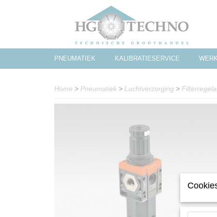
PNEUMATIEK
KALIBRATIESERVICE
WERK
Home
>
Pneumatiek
>
Luchtverzorging
>
Filterregel
Cookies