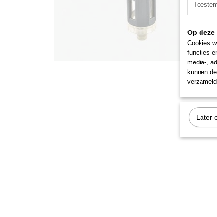
Toeste
Op deze 
Cookies wo
functies e
media-, ad
kunnen dez
verzameld 
Later 