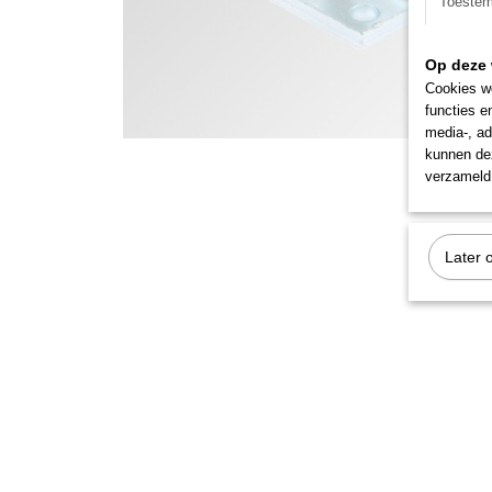
Toeste
Op deze 
Cookies wo
functies e
media-, ad
kunnen dez
verzameld 
Later 