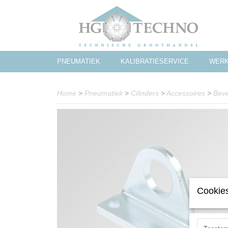
PNEUMATIEK
KALIBRATIESERVICE
WERK
Home
>
Pneumatiek
>
Cilinders
>
Accessoires
>
Beve
Cookies