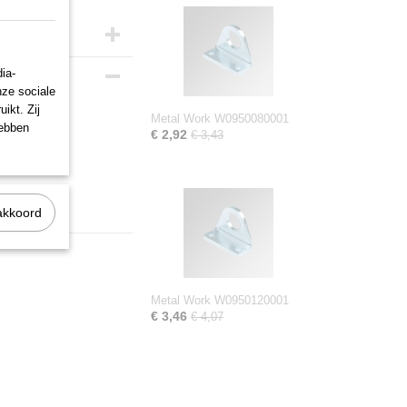
ia-
nze sociale
ikt. Zij
Metal Work W0950080001
hebben
€ 2,92
€ 3,43
akkoord
Metal Work W0950120001
€ 3,46
€ 4,07