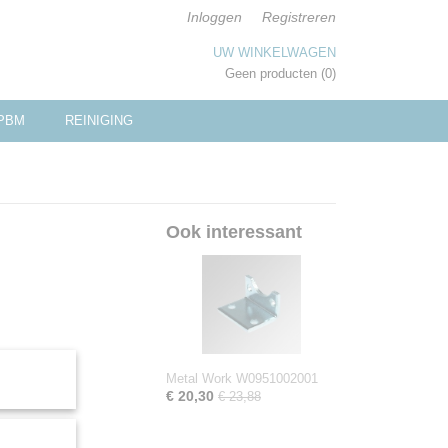
Inloggen
Registreren
UW WINKELWAGEN
Geen producten
(0)
PBM
REINIGING
Ook interessant
Metal Work W0951002001
€ 20,30
€ 23,88