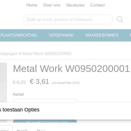
Home
Over ons
Vacatures
Contact
PLAATSINRICHTING
VERSPANING
WAARDEBONNEN
stigingen
>
Metal Work W0950200001
Metal Work W0950200001
€ 3,61
€ 4,25
(exclusief btw 21%)
Aantal
 toestaan Opties
IN WINKELWAGEN