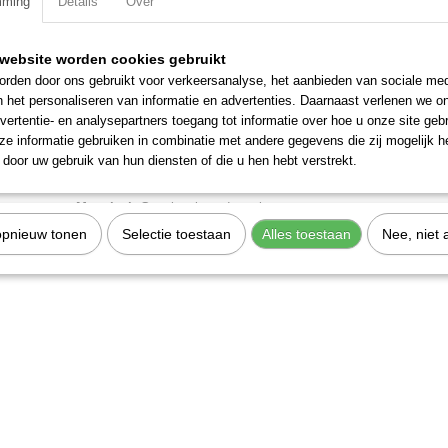
mming
Details
Over
Specificaties
website worden cookies gebruikt
Productcode
W0950200001
Omschrijving
rden door ons gebruikt voor verkeersanalyse, het aanbieden van sociale med
EAN code
8024986007169
n het personaliseren van informatie en advertenties. Daarnaast verlenen we o
Productcode leverancier
W0950200001
Bevestigingsvoet model -a 20/25.
vertentie- en analysepartners toegang tot informatie over hoe u onze site gebru
Netto gewicht
0,09 Kg
e informatie gebruiken in combinatie met andere gegevens die zij mogelijk 
Accessoire ten behoeve van ISO 6432 cilinder.
door uw gebruik van hun diensten of die u hen hebt verstrekt.
Merk:
Metal Work
Materiaal:
Gegalvaniseerd staal
Gewicht:
88,414 g
opnieuw tonen
Selectie toestaan
Alles toestaan
Nee, niet 