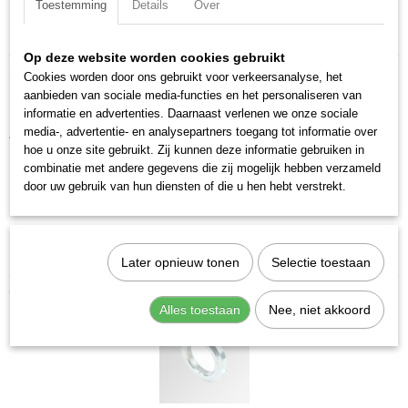
Toestemming
Details
Over
Specificaties
Op deze website worden cookies gebruikt
Productcode
Omschrijving
Cookies worden door ons gebruikt voor verkeersanalyse, het
0950120010
aanbieden van sociale media-functies en het personaliseren van
Moer voor cilinderkop 12/16 M16x1,5.
EAN code
informatie en advertenties. Daarnaast verlenen we onze sociale
8024986026009
media-, advertentie- en analysepartners toegang tot informatie over
Accessoire ten behoeve van ISO 6432 cilinder.
Productcode leverancier
hoe u onze site gebruikt. Zij kunnen deze informatie gebruiken in
0950120010
Merk:
Metal Work
combinatie met andere gegevens die zij mogelijk hebben verzameld
Netto gewicht
door uw gebruik van hun diensten of die u hen hebt verstrekt.
Schroefdraad:
M16x1,5
0,02 Kg
Materiaal:
Gegalvaniseerd staal
Dikte moer:
8 mm
Gewicht:
20,294 g
Later opnieuw tonen
Selectie toestaan
Ook interessant
Alles toestaan
Nee, niet akkoord