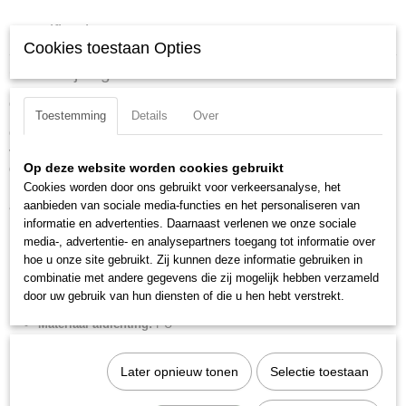
Specificaties
Cookies toestaan Opties
Productcode
Omschrijving
1213A10400ZP
Cilinder ISO 15552 -3- d 100 slag 400 dema.
EAN code
Toestemming
Details
Over
8024986909487
Cilinder volgens ISO 15552 met glad buisprofiel welke aan 1 zijde is
Productcode leverancier
voorzien van sensorsleuven
1213A10400ZP
Op deze website worden cookies gebruikt
Ook verkrijgbaar als enkelwerkend of met doorlopende zuigerstang
Netto gewicht
Cookies worden door ons gebruikt voor verkeersanalyse, het
Brede keus in afdichtingen zoals: NBR, FKM/FPM, low-temp en speciale
7,07 Kg
aanbieden van sociale media-functies en het personaliseren van
afschrapers op de zuigerstang.
informatie en advertenties. Daarnaast verlenen we onze sociale
Merk:
Metal Work
media-, advertentie- en analysepartners toegang tot informatie over
Diameter:
100 mm
hoe u onze site gebruikt. Zij kunnen deze informatie gebruiken in
combinatie met andere gegevens die zij mogelijk hebben verzameld
Slag:
400 mm
door uw gebruik van hun diensten of die u hen hebt verstrekt.
Aansluiting perslucht:
1/2" BSPP
Materiaal afdichting:
PU
Materiaal zuigerstang:
RVS
Zuigerstangschroefdraad:
M20x1,5
Later opnieuw tonen
Selectie toestaan
Zuigerstangdiameter:
25 mm