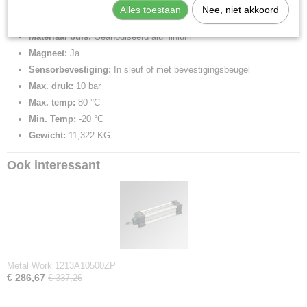
Materiaal zuiger:
Aluminium
Alles toestaan
Nee, niet akkoord
Materiaal deksels:
Gecoat aluminium
Materiaal buis:
Geanodiseerd aluminium
Magneet:
Ja
Sensorbevestiging:
In sleuf of met bevestigingsbeugel
Max. druk:
10 bar
Max. temp:
80 °C
Min. Temp:
-20 °C
Gewicht:
11,322 KG
Ook interessant
Metal Work 1213A10500ZP
€ 286,67
€ 337,26