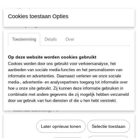
Specificaties
Cookies toestaan Opties
Productcode
Omschrijving
1213A10950ZP
Cilinder ISO 15552 -3- d 100 slag 950 dema.
EAN code
Toestemming
Details
Over
8024986534658
Cilinder volgens ISO 15552 met glad buisprofiel welke aan 1 zijde is
Productcode leverancier
voorzien van sensorsleuven
1213A10950ZP
Op deze website worden cookies gebruikt
Ook verkrijgbaar als enkelwerkend of met doorlopende zuigerstang
Netto gewicht
Cookies worden door ons gebruikt voor verkeersanalyse, het
Brede keus in afdichtingen zoals: NBR, FKM/FPM, low-temp en speciale
11,32 Kg
aanbieden van sociale media-functies en het personaliseren van
afschrapers op de zuigerstang.
informatie en advertenties. Daarnaast verlenen we onze sociale
Merk:
Metal Work
media-, advertentie- en analysepartners toegang tot informatie over
Diameter:
100 mm
hoe u onze site gebruikt. Zij kunnen deze informatie gebruiken in
combinatie met andere gegevens die zij mogelijk hebben verzameld
Slag:
950 mm
door uw gebruik van hun diensten of die u hen hebt verstrekt.
Aansluiting perslucht:
1/2" BSPP
Materiaal afdichting:
PU
Materiaal zuigerstang:
RVS
Zuigerstangschroefdraad:
M20x1,5
Later opnieuw tonen
Selectie toestaan
Zuigerstangdiameter:
25 mm