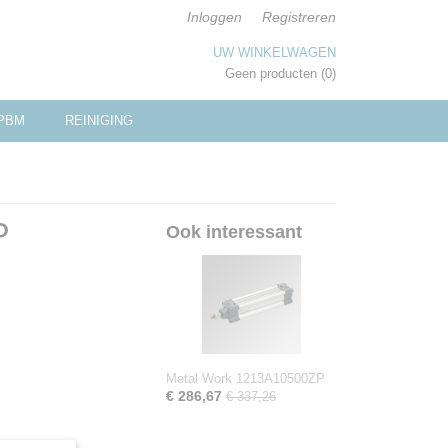
Inloggen
Registreren
UW WINKELWAGEN
Geen producten
(0)
PBM
REINIGING
P
Ook interessant
Metal Work 1213A10500ZP
€ 286,67
€ 337,26