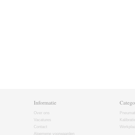
Informatie
Catego
Over ons
Pneumat
Vacatures
Kalibrati
Contact
Werkplaa
Algemene voorwaarden