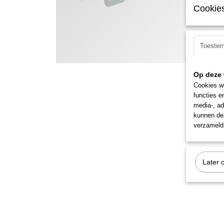
Cookies
Toeste
Op deze 
Cookies wo
functies e
media-, ad
kunnen dez
verzameld 
Later 