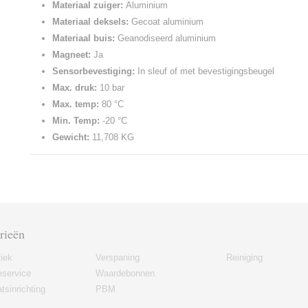
Materiaal zuiger:
Aluminium
Materiaal deksels:
Gecoat aluminium
Materiaal buis:
Geanodiseerd aluminium
Magneet:
Ja
Sensorbevestiging:
In sleuf of met bevestigingsbeugel
Max. druk:
10 bar
Max. temp:
80 °C
Min. Temp:
-20 °C
Gewicht:
11,708 KG
rieën
iek
Verspaning
Reiniging
eservice
Waardebonnen
tsinrichting
PBM