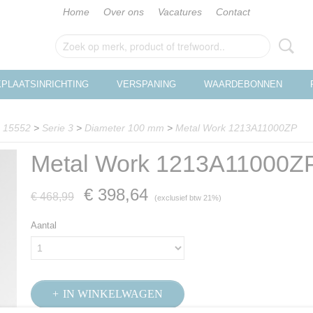
Home
Over ons
Vacatures
Contact
PLAATSINRICHTING
VERSPANING
WAARDEBONNEN
O 15552
>
Serie 3
>
Diameter 100 mm
>
Metal Work 1213A11000ZP
Metal Work 1213A11000Z
€ 398,64
€ 468,99
(exclusief btw 21%)
Aantal
IN WINKELWAGEN