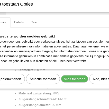
 toestaan Opties
Specificaties
Productcode
1213A11000ZP
Omschrijving
mming
Details
Over
EAN code
8024986892864
Productcode leverancier
1213A11000ZP
Cilinder ISO 15552 -3- d 100 slag 1000 dema.
Netto gewicht
11,71 Kg
website worden cookies gebruikt
Cilinder volgens ISO 15552 met glad buisprofiel welke aan 1 zijde is 
sensorsleuven
rden door ons gebruikt voor verkeersanalyse, het aanbieden van sociale med
Ook verkrijgbaar als enkelwerkend of met doorlopende zuigerstang
n het personaliseren van informatie en advertenties. Daarnaast verlenen we o
Brede keus in afdichtingen zoals: NBR, FKM/FPM, low-temp en speci
vertentie- en analysepartners toegang tot informatie over hoe u onze site gebru
zuigerstang.
e informatie gebruiken in combinatie met andere gegevens die zij mogelijk 
door uw gebruik van hun diensten of die u hen hebt verstrekt.
Merk:
Metal Work
Diameter:
100 mm
Slag:
1000 mm
opnieuw tonen
Selectie toestaan
Alles toestaan
Nee, niet 
Aansluiting perslucht:
1/2" BSPP
Materiaal afdichting:
PU
Materiaal zuigerstang:
RVS
Zuigerstangschroefdraad:
M20x1,5
Zuigerstangdiameter:
25 mm