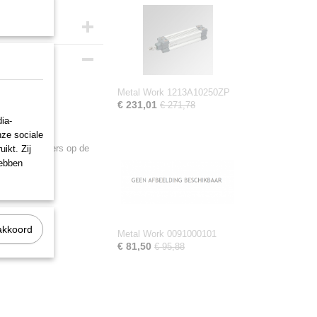
Metal Work 1213A10250ZP
€ 231,01
€ 271,78
voorzien van
ia-
nze sociale
ale afschrapers op de
ikt. Zij
hebben
akkoord
Metal Work 0091000101
€ 81,50
€ 95,88