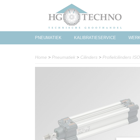
PNEUMATIEK
KALIBRATIESERVICE
WERK
Home
>
Pneumatiek
>
Cilinders
>
Profielcilinders IS