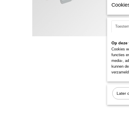
Cookies
Toeste
Op deze 
Cookies wo
functies e
media-, ad
kunnen dez
verzameld 
Later 