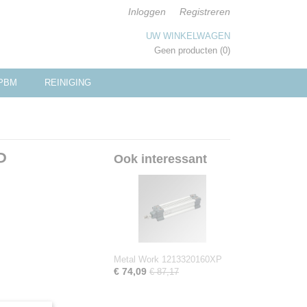
Inloggen
Registreren
UW WINKELWAGEN
Geen producten
(0)
PBM
REINIGING
P
Ook interessant
Metal Work 1213320160XP
€ 74,09
€ 87,17