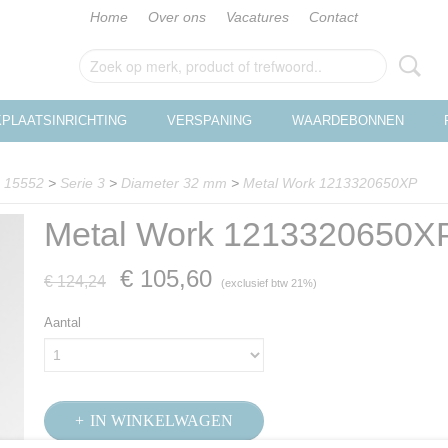
Home
Over ons
Vacatures
Contact
PLAATSINRICHTING
VERSPANING
WAARDEBONNEN
O 15552
>
Serie 3
>
Diameter 32 mm
>
Metal Work 1213320650XP
Metal Work 1213320650X
€ 105,60
€ 124,24
(exclusief btw 21%)
Aantal
IN WINKELWAGEN