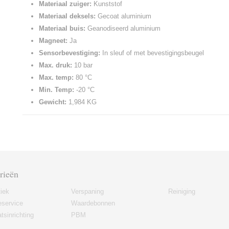
Materiaal zuiger:
Kunststof
Materiaal deksels:
Gecoat aluminium
Materiaal buis:
Geanodiseerd aluminium
Magneet:
Ja
Sensorbevestiging:
In sleuf of met bevestigingsbeugel
Max. druk:
10 bar
Max. temp:
80 °C
Min. Temp:
-20 °C
Gewicht:
1,984 KG
rieën
iek
Verspaning
Reiniging
eservice
Waardebonnen
tsinrichting
PBM