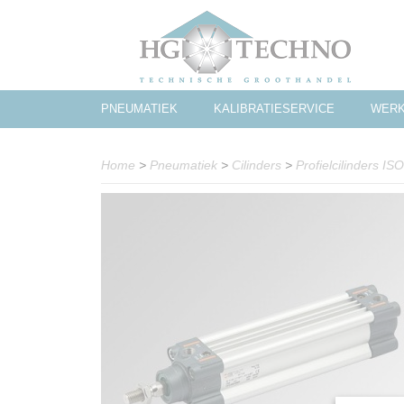
PNEUMATIEK
KALIBRATIESERVICE
WERK
Home
>
Pneumatiek
>
Cilinders
>
Profielcilinders IS