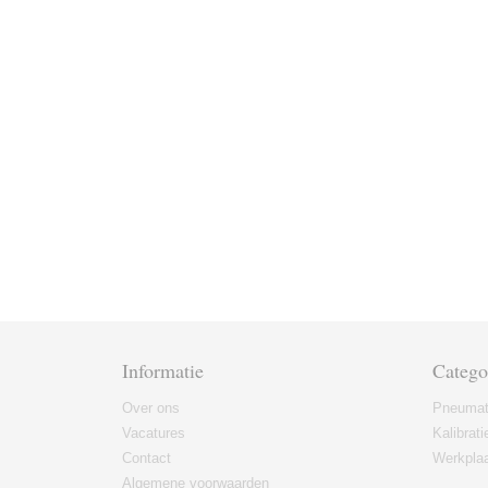
Informatie
Catego
Over ons
Pneumat
Vacatures
Kalibrati
Contact
Werkplaa
Algemene voorwaarden