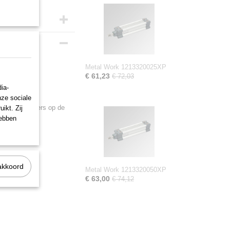
Metal Work 1213320025XP
€ 61,23
€ 72,03
voorzien van
ia-
nze sociale
ale afschrapers op de
ikt. Zij
hebben
akkoord
Metal Work 1213320050XP
€ 63,00
€ 74,12