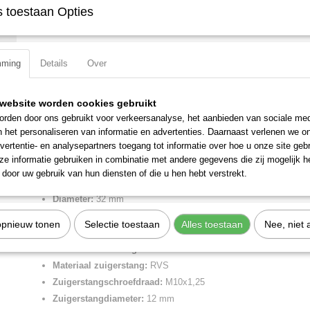
 toestaan Opties
Specificaties
Productcode
1213320650XP
Omschrijving
mming
Details
Over
EAN code
8024986483208
Productcode leverancier
1213320650XP
Cilinder ISO 15552 -3- d 32 slag 650 dema.
Netto gewicht
1,98 Kg
website worden cookies gebruikt
Cilinder volgens ISO 15552 met glad buisprofiel welke aan 1 zijde is 
sensorsleuven
rden door ons gebruikt voor verkeersanalyse, het aanbieden van sociale med
Ook verkrijgbaar als enkelwerkend of met doorlopende zuigerstang
n het personaliseren van informatie en advertenties. Daarnaast verlenen we o
Brede keus in afdichtingen zoals: NBR, FKM/FPM, low-temp en speci
vertentie- en analysepartners toegang tot informatie over hoe u onze site gebru
zuigerstang.
e informatie gebruiken in combinatie met andere gegevens die zij mogelijk 
door uw gebruik van hun diensten of die u hen hebt verstrekt.
Merk:
Metal Work
Diameter:
32 mm
Slag:
650 mm
opnieuw tonen
Selectie toestaan
Alles toestaan
Nee, niet 
Aansluiting perslucht:
1/8" BSPP
Materiaal afdichting:
PU
Materiaal zuigerstang:
RVS
Zuigerstangschroefdraad:
M10x1,25
Zuigerstangdiameter:
12 mm