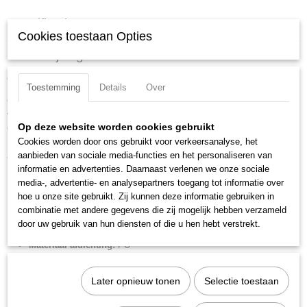
Specificaties
Cookies toestaan Opties
Productcode
Omschrijving
1213400080XP
Cilinder ISO 15552 -3- d 40 slag 80 dema.
EAN code
Toestemming
Details
Over
8024986802122
Cilinder volgens ISO 15552 met glad buisprofiel welke aan 1 zijde is
Productcode leverancier
voorzien van sensorsleuven
1213400080XP
Op deze website worden cookies gebruikt
Ook verkrijgbaar als enkelwerkend of met doorlopende zuigerstang
Netto gewicht
Cookies worden door ons gebruikt voor verkeersanalyse, het
Brede keus in afdichtingen zoals: NBR, FKM/FPM, low-temp en speciale
0,98 Kg
aanbieden van sociale media-functies en het personaliseren van
afschrapers op de zuigerstang.
informatie en advertenties. Daarnaast verlenen we onze sociale
Merk:
Metal Work
media-, advertentie- en analysepartners toegang tot informatie over
Diameter:
40 mm
hoe u onze site gebruikt. Zij kunnen deze informatie gebruiken in
combinatie met andere gegevens die zij mogelijk hebben verzameld
Slag:
80 mm
door uw gebruik van hun diensten of die u hen hebt verstrekt.
Aansluiting perslucht:
1/4" BSPP
Materiaal afdichting:
PU
Materiaal zuigerstang:
RVS
Zuigerstangschroefdraad:
M12x1,25
Later opnieuw tonen
Selectie toestaan
Zuigerstangdiameter:
16 mm