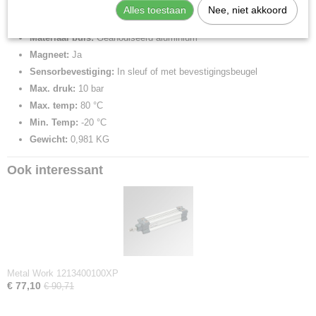
Materiaal zuiger:
Aluminium
Alles toestaan
Nee, niet akkoord
Materiaal deksels:
Gecoat aluminium
Materiaal buis:
Geanodiseerd aluminium
Magneet:
Ja
Sensorbevestiging:
In sleuf of met bevestigingsbeugel
Max. druk:
10 bar
Max. temp:
80 °C
Min. Temp:
-20 °C
Gewicht:
0,981 KG
Ook interessant
Metal Work 1213400100XP
€ 77,10
€ 90,71