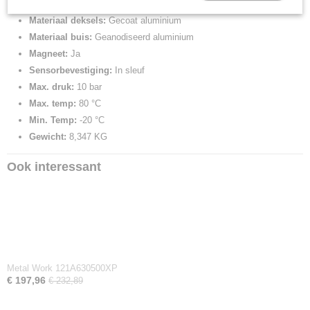
Materiaal zuiger:
Aluminium
Materiaal deksels:
Gecoat aluminium
Materiaal buis:
Geanodiseerd aluminium
Magneet:
Ja
Sensorbevestiging:
In sleuf
Max. druk:
10 bar
Max. temp:
80 °C
Min. Temp:
-20 °C
Gewicht:
8,347 KG
Ook interessant
Metal Work 121A630500XP
€ 197,96
€ 232,89