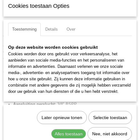
Cookies toestaan Opties
Specificaties
Productcode
Omschrijving
121A631000ZP
Toestemming
Details
Over
Cilinder ISO 15552 -a- d 63 slag 1000 dema.
EAN code
8024986692266
Cilinder volgens ISO 15552 met buisprofiel welke aan 3 zijden is voorzien
Op deze website worden cookies gebruikt
Productcode leverancier
van sensorsleuven
Cookies worden door ons gebruikt voor verkeersanalyse, het
121A631000ZP
Ook verkrijgbaar als enkelwerkend of met doorlopende zuigerstang
aanbieden van sociale media-functies en het personaliseren van
Netto gewicht
Brede keus in afdichtingen zoals: NBR, FKM/FPM, low-temp en speciale
informatie en advertenties. Daarnaast verlenen we onze sociale
8,35 Kg
afschrapers op de zuigerstang.
media-, advertentie- en analysepartners toegang tot informatie over
hoe u onze site gebruikt. Zij kunnen deze informatie gebruiken in
Merk:
Metal Work
combinatie met andere gegevens die zij mogelijk hebben verzameld
Diameter:
63 mm
door uw gebruik van hun diensten of die u hen hebt verstrekt.
Slag:
1000 mm
Aansluiting perslucht:
3/8" BSPP
Materiaal afdichting:
PU
Later opnieuw tonen
Selectie toestaan
Materiaal zuigerstang:
RVS
Zuigerstangschroefdraad:
M16x1,5
Alles toestaan
Nee, niet akkoord
Zuigerstangdiameter:
20 mm