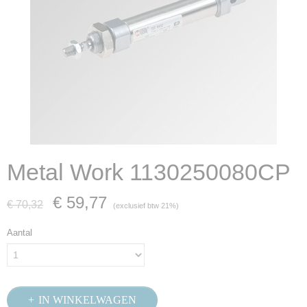
Metal Work 1130250080CP
€ 59,77
€ 70,32
(exclusief btw 21%)
Aantal
IN WINKELWAGEN