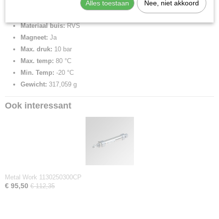
Materiaal deksels:
Geanodiseerd aluminium
Alles toestaan
Nee, niet akkoord
Schroefdraad deksel:
M22x1,5
Materiaal buis:
RVS
Magneet:
Ja
Max. druk:
10 bar
Max. temp:
80 °C
Min. Temp:
-20 °C
Gewicht:
317,059 g
Ook interessant
Metal Work 1130250300CP
€ 95,50
€ 112,35