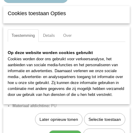
Cookies toestaan Opties
Specificaties
Productcode
Omschrijving
1130250080CP
Toestemming
Details
Over
ISO 6432 cilinder d 25 slag 80 dema.
EAN code
8024986045321
Minicilinder volgens ISO 6432
Op deze website worden cookies gebruikt
Productcode leverancier
Gefelsde RVS cilinderbuis
1130250080CP
Cookies worden door ons gebruikt voor verkeersanalyse, het
Met of zonder magneet
aanbieden van sociale media-functies en het personaliseren van
Netto gewicht
Mogelijkheid tot instelbare einddemping (Ø16, 20, 25).
informatie en advertenties. Daarnaast verlenen we onze sociale
0,32 Kg
media-, advertentie- en analysepartners toegang tot informatie over
Merk:
Metal Work
hoe u onze site gebruikt. Zij kunnen deze informatie gebruiken in
Diameter:
25 mm
combinatie met andere gegevens die zij mogelijk hebben verzameld
Slag:
80 mm
door uw gebruik van hun diensten of die u hen hebt verstrekt.
Aansluiting perslucht:
1/8" BSPP
Materiaal afdichting:
PU
Materiaal zuigerstang:
Hard verchroomd
Later opnieuw tonen
Selectie toestaan
Zuigerstangschroefdraad:
M10x1,25
Zuigerstangdiameter:
10 mm