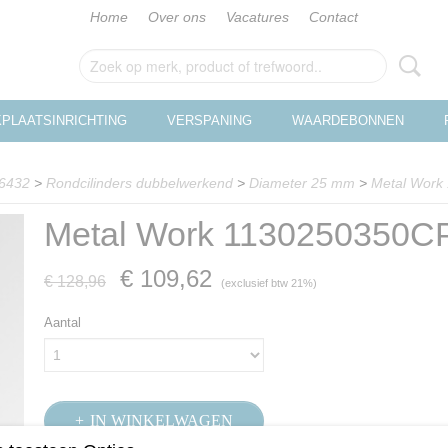
Home
Over ons
Vacatures
Contact
PLAATSINRICHTING
VERSPANING
WAARDEBONNEN
 6432
>
Rondcilinders dubbelwerkend
>
Diameter 25 mm
>
Metal Work
Metal Work 1130250350C
€ 109,62
€ 128,96
(exclusief btw 21%)
Aantal
IN WINKELWAGEN