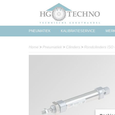
PNEUMATIEK
KALIBRATIESERVICE
WERK
Home
>
Pneumatiek
>
Cilinders
>
Rondcilinders ISO