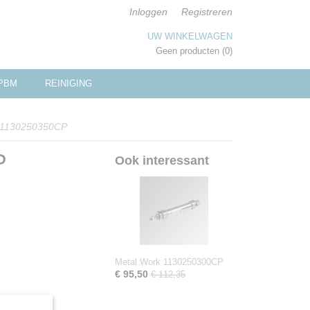
Inloggen
Registreren
UW WINKELWAGEN
Geen producten
(0)
PBM
REINIGING
 1130250350CP
P
Ook interessant
Metal Work 1130250300CP
€ 95,50
€ 112,35