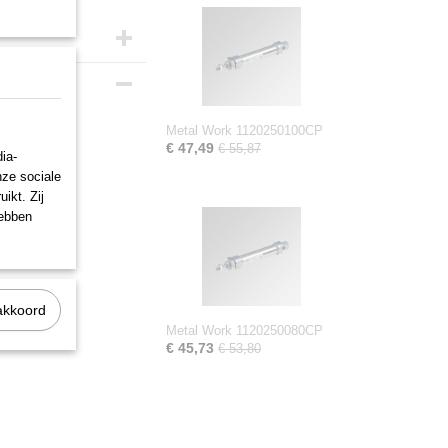
Metal Work 1120250100CP
€ 47,49
€ 55,87
ia-
nze sociale
ikt. Zij
hebben
akkoord
Metal Work 1120250080CP
€ 45,73
€ 53,80