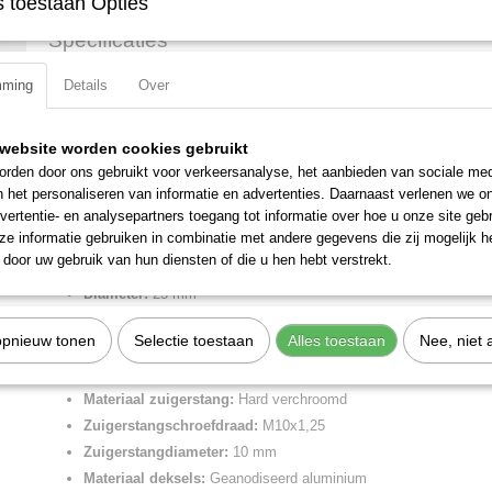
 toestaan Opties
Specificaties
Productcode
1130250350CP
mming
Details
Over
Omschrijving
EAN code
8024986046151
Productcode leverancier
1130250350CP
ISO 6432 cilinder d 25 slag 350 dema.
website worden cookies gebruikt
Netto gewicht
0,62 Kg
Minicilinder volgens ISO 6432
rden door ons gebruikt voor verkeersanalyse, het aanbieden van sociale med
Gefelsde RVS cilinderbuis
n het personaliseren van informatie en advertenties. Daarnaast verlenen we o
Met of zonder magneet
vertentie- en analysepartners toegang tot informatie over hoe u onze site gebru
Mogelijkheid tot instelbare einddemping (Ø16, 20, 25).
e informatie gebruiken in combinatie met andere gegevens die zij mogelijk 
door uw gebruik van hun diensten of die u hen hebt verstrekt.
Merk:
Metal Work
Diameter:
25 mm
Slag:
350 mm
opnieuw tonen
Selectie toestaan
Alles toestaan
Nee, niet 
Aansluiting perslucht:
1/8" BSPP
Materiaal afdichting:
PU
Materiaal zuigerstang:
Hard verchroomd
Zuigerstangschroefdraad:
M10x1,25
Zuigerstangdiameter:
10 mm
Materiaal deksels:
Geanodiseerd aluminium