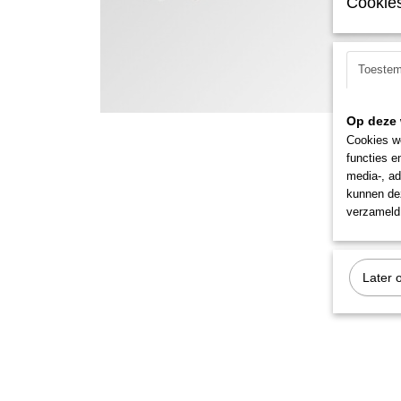
Cookies
Toeste
Op deze 
Cookies wo
functies e
media-, ad
kunnen dez
verzameld 
Later 