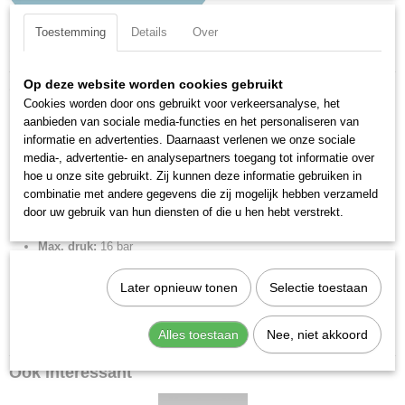
Toestemming
Details
Over
Specificaties
Productcode
Op deze website worden cookies gebruikt
Omschrijving
2L36012
Cookies worden door ons gebruikt voor verkeersanalyse, het
RL36 hoge knie 10x1/4 draaibaar kunststof.
EAN code
aanbieden van sociale media-functies en het personaliseren van
8024986586657
informatie en advertenties. Daarnaast verlenen we onze sociale
Insteekkoppeling metrisch, knie draaibaar, kunststof.
media-, advertentie- en analysepartners toegang tot informatie over
Productcode leverancier
hoe u onze site gebruikt. Zij kunnen deze informatie gebruiken in
2L36012
Merk:
Metal Work
combinatie met andere gegevens die zij mogelijk hebben verzameld
Netto gewicht
Diameter:
10 mm
door uw gebruik van hun diensten of die u hen hebt verstrekt.
0,03 Kg
Aansluiting:
1/4" BSPP
Max. druk:
16 bar
Min. druk:
-0.99 bar
Later opnieuw tonen
Selectie toestaan
Max. temp:
60 °C
Min. temp:
-20 °C
Gewicht:
28,14 g
Alles toestaan
Nee, niet akkoord
Ook interessant