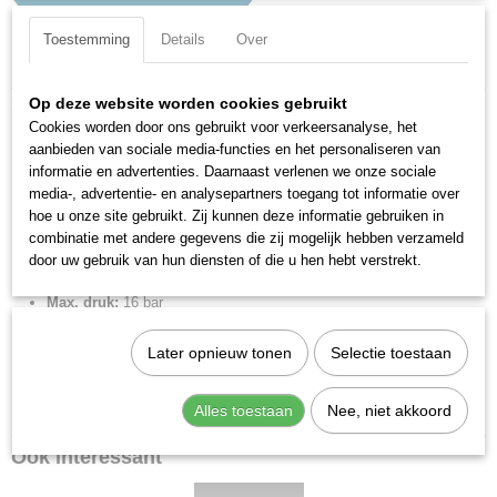
Toestemming
Details
Over
Specificaties
Productcode
Op deze website worden cookies gebruikt
Omschrijving
2L54002
Cookies worden door ons gebruikt voor verkeersanalyse, het
RL54 enkele banjo 4x1/8.
EAN code
aanbieden van sociale media-functies en het personaliseren van
8024986211597
informatie en advertenties. Daarnaast verlenen we onze sociale
Insteekkoppeling metrisch, knie draaibaar.
media-, advertentie- en analysepartners toegang tot informatie over
Productcode leverancier
hoe u onze site gebruikt. Zij kunnen deze informatie gebruiken in
2L54002
Merk:
Metal Work
combinatie met andere gegevens die zij mogelijk hebben verzameld
Netto gewicht
Diameter:
4 mm
door uw gebruik van hun diensten of die u hen hebt verstrekt.
0,02 Kg
Aansluiting:
1/8" BSPP
Max. druk:
16 bar
Min. druk:
-0.99 bar
Later opnieuw tonen
Selectie toestaan
Max. temp:
80 °C
Min. temp:
-20 °C
Gewicht:
23,13 g
Alles toestaan
Nee, niet akkoord
Ook interessant