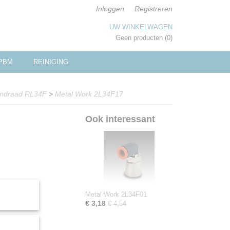
Inloggen
Registreren
UW WINKELWAGEN
Geen producten
(0)
PBM
REINIGING
nendraad RL34F
>
Metal Work 2L34F17
Ook interessant
Metal Work 2L34F01
€ 3,18
€ 4,54