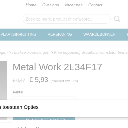
Home
Over ons
Vacatures
Contact
PLAATSINRICHTING
VERSPANING
WAARDEBONNEN
ngen
>
Haakse-koppelingen
>
Knie koppeling draaibaar kunststof bin
Metal Work 2L34F17
€ 5,93
€ 8,47
(exclusief btw 21%)
Aantal
 toestaan Opties
IN WINKELWAGEN