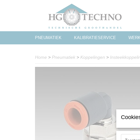
PNEUMATIEK
KALIBRATIESERVICE
WERK
Home
>
Pneumatiek
>
Koppelingen
>
Insteekkoppeli
Cookies