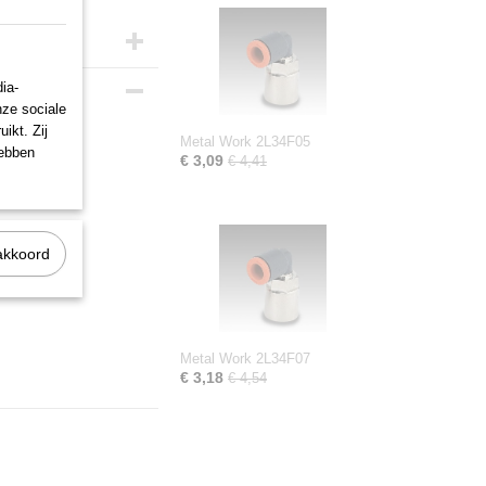
ia-
nze sociale
ikt. Zij
Metal Work 2L34F05
hebben
€ 3,09
€ 4,41
akkoord
Metal Work 2L34F07
€ 3,18
€ 4,54