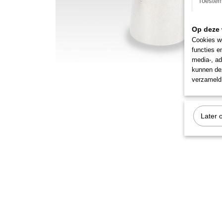
Toeste
Op deze 
Cookies wo
functies e
media-, ad
kunnen dez
verzameld 
Later 