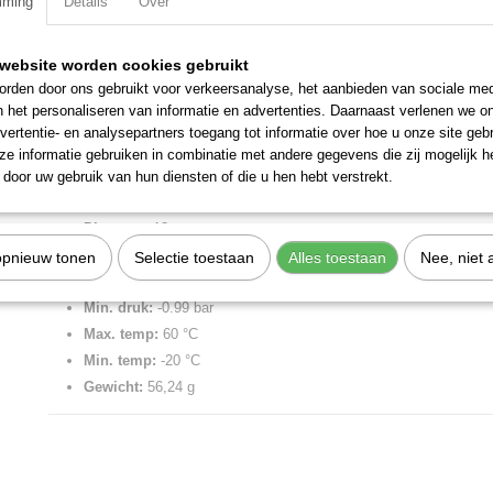
mming
Details
Over
Specificaties
website worden cookies gebruikt
Productcode
2L34F17
Omschrijving
rden door ons gebruikt voor verkeersanalyse, het aanbieden van sociale med
EAN code
8024986586640
n het personaliseren van informatie en advertenties. Daarnaast verlenen we o
Productcode leverancier
2L34F17
RL34F knie 12x1/2 inwendig draaibaar kunststof.
vertentie- en analysepartners toegang tot informatie over hoe u onze site gebru
Netto gewicht
0,06 Kg
e informatie gebruiken in combinatie met andere gegevens die zij mogelijk 
Insteekkoppeling metrisch, knie draaibaar, kunststof.
door uw gebruik van hun diensten of die u hen hebt verstrekt.
Merk:
Metal Work
Diameter:
12 mm
Aansluiting:
1/2" BSPP
opnieuw tonen
Selectie toestaan
Alles toestaan
Nee, niet 
Max. druk:
16 bar
Min. druk:
-0.99 bar
Max. temp:
60 °C
Min. temp:
-20 °C
Gewicht:
56,24 g