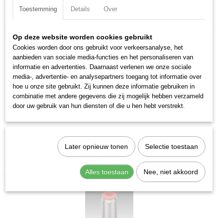
Toestemming
Details
Over
Specificaties
Productcode
Op deze website worden cookies gebruikt
Omschrijving
2L03301
Cookies worden door ons gebruikt voor verkeersanalyse, het
RL3 rechte verloop doorvoer 6-4.
EAN code
aanbieden van sociale media-functies en het personaliseren van
8024986344226
informatie en advertenties. Daarnaast verlenen we onze sociale
Merk:
Metal Work
media-, advertentie- en analysepartners toegang tot informatie over
Productcode leverancier
Diameter:
6 mm
hoe u onze site gebruikt. Zij kunnen deze informatie gebruiken in
2L03301
combinatie met andere gegevens die zij mogelijk hebben verzameld
Diameter 2:
4 mm
Netto gewicht
door uw gebruik van hun diensten of die u hen hebt verstrekt.
Max. druk:
16 bar
0,02 Kg
Min. druk:
-0.99 bar
Max. temp:
80 °C
Min. temp:
-20 °C
Later opnieuw tonen
Selectie toestaan
Gewicht:
16,01 g
Alles toestaan
Nee, niet akkoord
Ook interessant