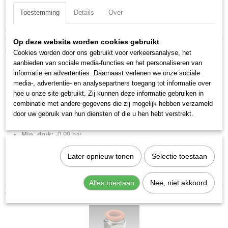
Toestemming
Details
Over
Specificaties
Op deze website worden cookies gebruikt
Productcode
Omschrijving
Cookies worden door ons gebruikt voor verkeersanalyse, het
2L01001
aanbieden van sociale media-functies en het personaliseren van
RL1 4 x M5 rechte inschroef.
EAN code
informatie en advertenties. Daarnaast verlenen we onze sociale
8024986123432
media-, advertentie- en analysepartners toegang tot informatie over
Merk:
Metal Work
Productcode leverancier
hoe u onze site gebruikt. Zij kunnen deze informatie gebruiken in
Diameter:
4 mm
2L01001
combinatie met andere gegevens die zij mogelijk hebben verzameld
Aansluiting:
M5
door uw gebruik van hun diensten of die u hen hebt verstrekt.
Max. druk:
16 bar
Min. druk:
-0.99 bar
Max. temp:
80 °C
Later opnieuw tonen
Selectie toestaan
Min. temp:
-20 °C
Gewicht:
4,12 g
Alles toestaan
Nee, niet akkoord
Ook interessant