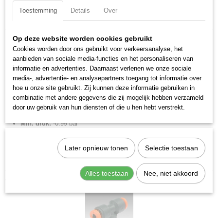
Toestemming
Details
Over
Specificaties
Productcode
Omschrijving
Op deze website worden cookies gebruikt
2022002
Cookies worden door ons gebruikt voor verkeersanalyse, het
RL22 T-koppeling 5-5-5 kunststof.
EAN code
aanbieden van sociale media-functies en het personaliseren van
8024986126853
informatie en advertenties. Daarnaast verlenen we onze sociale
Insteekkoppeling metrisch, T, kunststof.
Productcode leverancier
media-, advertentie- en analysepartners toegang tot informatie over
2022002
hoe u onze site gebruikt. Zij kunnen deze informatie gebruiken in
Merk:
Metal Work
combinatie met andere gegevens die zij mogelijk hebben verzameld
Netto gewicht
Diameter:
5 mm
door uw gebruik van hun diensten of die u hen hebt verstrekt.
0,01 Kg
Max. druk:
12 bar
Min. druk:
-0.99 bar
Max. temp:
60 °C
Min. temp:
-20 °C
Later opnieuw tonen
Selectie toestaan
Gewicht:
13,76 g
Alles toestaan
Nee, niet akkoord
Ook interessant