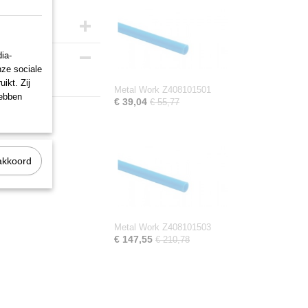
ia-
nze sociale
ikt. Zij
Metal Work Z408101501
hebben
€ 39,04
€ 55,77
akkoord
Metal Work Z408101503
€ 147,55
€ 210,78