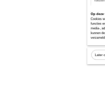
Toeste
Op deze 
Cookies wo
functies e
media-, ad
kunnen dez
verzameld 
Later 