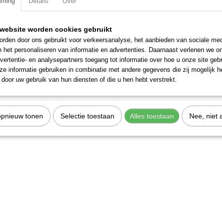
mming
Details
Over
Specificaties
website worden cookies gebruikt
Productcode
Z408101541
Omschrijving
rden door ons gebruikt voor verkeersanalyse, het aanbieden van sociale med
Productcode leverancier
Z408101541
n het personaliseren van informatie en advertenties. Daarnaast verlenen we o
Netto gewicht
0,85 Kg
PU-leiding 8x5,5 naturel C98A (25 mtr).
vertentie- en analysepartners toegang tot informatie over hoe u onze site gebru
e informatie gebruiken in combinatie met andere gegevens die zij mogelijk 
door uw gebruik van hun diensten of die u hen hebt verstrekt.
opnieuw tonen
Selectie toestaan
Alles toestaan
Nee, niet 