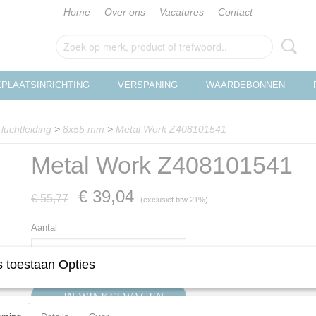
Home
Over ons
Vacatures
Contact
PLAATSINRICHTING
VERSPANING
WAARDEBONNEN
luchtleiding
>
8x55 mm
>
Metal Work Z408101541
Metal Work Z408101541
€ 39,04
€ 55,77
(exclusief btw 21%)
Aantal
 toestaan Opties
IN WINKELWAGEN