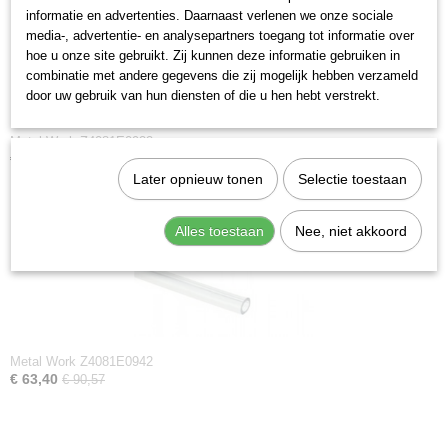
informatie en advertenties. Daarnaast verlenen we onze sociale
1,48 Kg
media-, advertentie- en analysepartners toegang tot informatie over
hoe u onze site gebruikt. Zij kunnen deze informatie gebruiken in
combinatie met andere gegevens die zij mogelijk hebben verzameld
door uw gebruik van hun diensten of die u hen hebt verstrekt.
Metal Work Z4081E0922
€ 63,40
€ 90,57
Later opnieuw tonen
Selectie toestaan
Alles toestaan
Nee, niet akkoord
Metal Work Z4081E0942
€ 63,40
€ 90,57