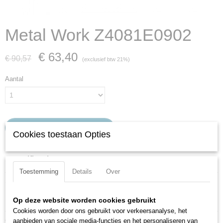
Metal Work Z4081E0902
€ 63,40
€ 90,57
(exclusief btw 21%)
Aantal
IN WINKELWAGEN
Cookies toestaan Opties
Specificaties
Toestemming
Details
Over
Productcode
Omschrijving
Z4081E0902
PU-leiding polyether 6x3,9 blauw 1198A (50 mtr).
Productcode leverancier
Op deze website worden cookies gebruikt
Z4081E0902
Cookies worden door ons gebruikt voor verkeersanalyse, het
Ook interessant
aanbieden van sociale media-functies en het personaliseren van
Netto gewicht