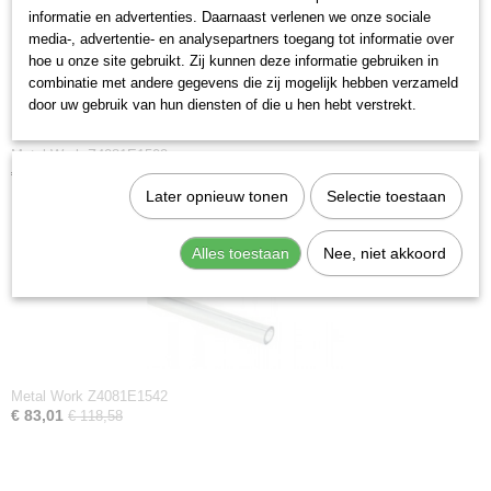
informatie en advertenties. Daarnaast verlenen we onze sociale
1,48 Kg
media-, advertentie- en analysepartners toegang tot informatie over
hoe u onze site gebruikt. Zij kunnen deze informatie gebruiken in
combinatie met andere gegevens die zij mogelijk hebben verzameld
door uw gebruik van hun diensten of die u hen hebt verstrekt.
Metal Work Z4081E1502
€ 83,01
€ 118,58
Later opnieuw tonen
Selectie toestaan
Alles toestaan
Nee, niet akkoord
Metal Work Z4081E1542
€ 83,01
€ 118,58