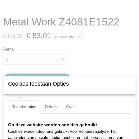
Metal Work Z4081E1522
€ 83,01
€ 118,58
(exclusief btw 21%)
Aantal
IN WINKELWAGEN
Cookies toestaan Opties
Specificaties
Toestemming
Details
Over
Productcode
Omschrijving
Z4081E1522
PU-leiding polyether 8x5,5 zwart 1198A (50 mtr).
Productcode leverancier
Op deze website worden cookies gebruikt
Z4081E1522
Cookies worden door ons gebruikt voor verkeersanalyse, het
Ook interessant
aanbieden van sociale media-functies en het personaliseren van
Netto gewicht