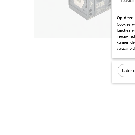
Toeste
Op deze 
Cookies wo
functies e
media-, ad
kunnen dez
verzameld 
Later 