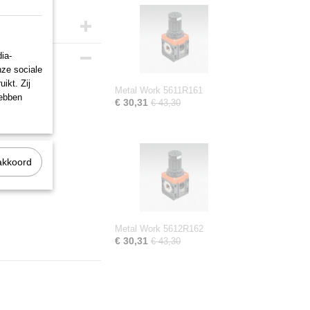
ia-
nze sociale
ikt. Zij
Metal Work 5611R161
hebben
€ 30,31
€ 43,30
akkoord
Metal Work 5612R162
€ 30,31
€ 43,30