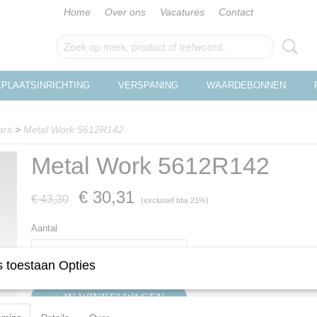
Home
Over ons
Vacatures
Contact
PLAATSINRICHTING
VERSPANING
WAARDEBONNEN
ars
>
Metal Work 5612R142
Metal Work 5612R142
€ 30,31
€ 43,30
(exclusief btw 21%)
Aantal
 toestaan Opties
IN WINKELWAGEN