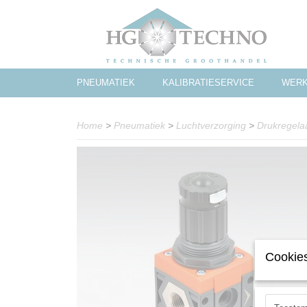
PNEUMATIEK
KALIBRATIESERVICE
WERK
Home
>
Pneumatiek
>
Luchtverzorging
>
Drukregela
Cookies