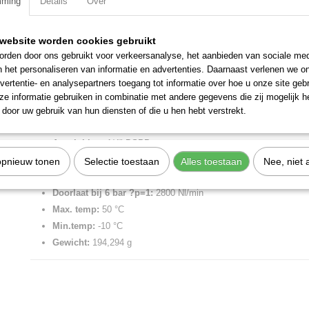
mming
Details
Over
Specificaties
website worden cookies gebruikt
Productcode
5612R142
Omschrijving
rden door ons gebruikt voor verkeersanalyse, het aanbieden van sociale med
EAN code
8024986885538
n het personaliseren van informatie en advertenties. Daarnaast verlenen we o
Productcode leverancier
5612R142
Reg SY1 1/4'' 08.
vertentie- en analysepartners toegang tot informatie over hoe u onze site gebru
Netto gewicht
0,19 Kg
e informatie gebruiken in combinatie met andere gegevens die zij mogelijk 
Meerdere regelbereiken mogelijk.
door uw gebruik van hun diensten of die u hen hebt verstrekt.
Merk:
Metal Work
Aansluiting:
1/4" BSPP
Regelbereik:
0-8 bar
opnieuw tonen
Selectie toestaan
Alles toestaan
Nee, niet 
Max. aanvoerdruk:
15 bar
Doorlaat bij 6 bar ?p=1:
2800 Nl/min
Max. temp:
50 °C
Min.temp:
-10 °C
Gewicht:
194,294 g