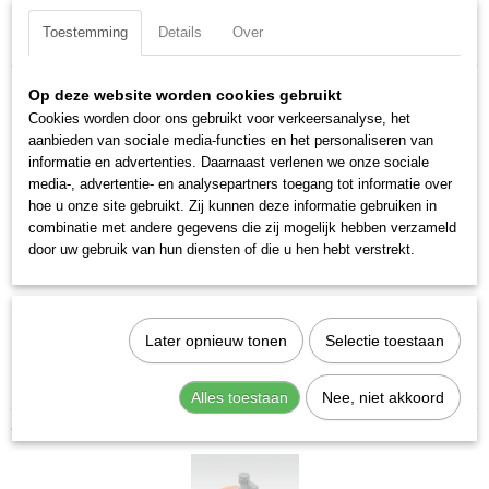
Toestemming
Details
Over
Specificaties
Productcode
Omschrijving
Op deze website worden cookies gebruikt
5624R164
Cookies worden door ons gebruikt voor verkeersanalyse, het
Reg SY2 1/2'' 012.
EAN code
aanbieden van sociale media-functies en het personaliseren van
8024986994421
Meerdere regelbereiken mogelijk.
informatie en advertenties. Daarnaast verlenen we onze sociale
Productcode leverancier
media-, advertentie- en analysepartners toegang tot informatie over
5624R164
Merk:
Metal Work
hoe u onze site gebruikt. Zij kunnen deze informatie gebruiken in
Netto gewicht
Aansluiting:
1/2" BSPP
combinatie met andere gegevens die zij mogelijk hebben verzameld
0,54 Kg
door uw gebruik van hun diensten of die u hen hebt verstrekt.
Regelbereik:
0-12 bar
Max. aanvoerdruk:
13 bar
Doorlaat bij 6 bar ?p=1:
7400 Nl/min
Max. temp:
50 °C
Later opnieuw tonen
Selectie toestaan
Min.temp:
-10 °C
Gewicht:
0,539 kg
Alles toestaan
Nee, niet akkoord
Ook interessant