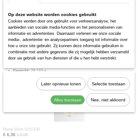
Specificaties
Op deze website worden cookies gebruikt
Cookies worden door ons gebruikt voor verkeersanalyse, het
Productcode
Omschrijving
aanbieden van sociale media-functies en het personaliseren van
9210202
informatie en advertenties. Daarnaast verlenen we onze sociale
Regelunit 08 SY1.
EAN code
media-, advertentie- en analysepartners toegang tot informatie over
8024986901603
Complete regelunit, inclusief veer..
hoe u onze site gebruikt. Zij kunnen deze informatie gebruiken in
Productcode leverancier
combinatie met andere gegevens die zij mogelijk hebben verzameld
9210202
Merk:
Metal Work
door uw gebruik van hun diensten of die u hen hebt verstrekt.
Netto gewicht
Regelbereik:
0-8 bar
0,08 Kg
Gewicht:
78,743 g
Ook interessant
Later opnieuw tonen
Selectie toestaan
Alles toestaan
Nee, niet akkoord
Metal Work 9210100
€ 6,36
€ 9,08