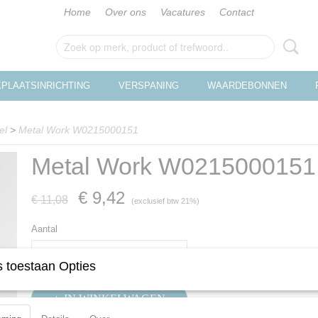
Home
Over ons
Vacatures
Contact
PLAATSINRICHTING
VERSPANING
WAARDEBONNEN
el
>
Metal Work W0215000151
Metal Work W0215000151
€ 9,42
€ 11,08
(exclusief btw 21%)
Aantal
 toestaan Opties
IN WINKELWAGEN