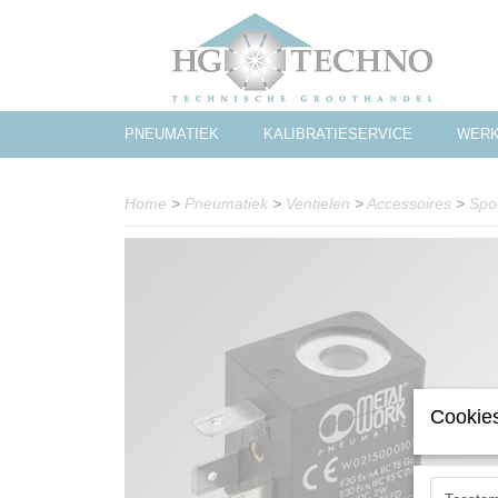
PNEUMATIEK
KALIBRATIESERVICE
WERK
Home
>
Pneumatiek
>
Ventielen
>
Accessoires
>
Spo
Cookies