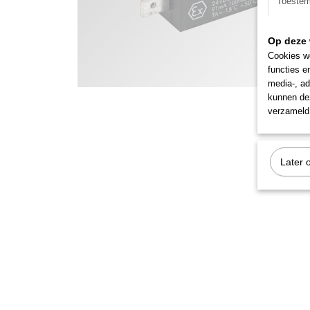
Toeste
Op deze 
Cookies wo
functies e
media-, ad
kunnen dez
verzameld 
Later 