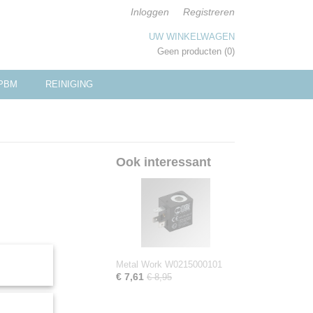
Inloggen
Registreren
UW WINKELWAGEN
Geen producten
(0)
PBM
REINIGING
Ook interessant
Metal Work W0215000101
€ 7,61
€ 8,95