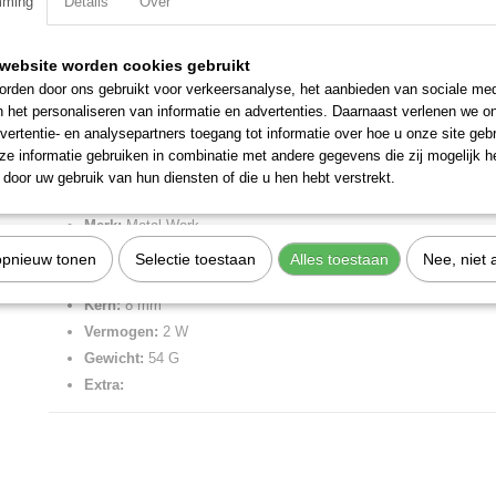
mming
Details
Over
Specificaties
website worden cookies gebruikt
Productcode
W0215000151
Omschrijving
rden door ons gebruikt voor verkeersanalyse, het aanbieden van sociale med
EAN code
8024986000252
n het personaliseren van informatie en advertenties. Daarnaast verlenen we o
Productcode leverancier
W0215000151
Spoel l22 12vdc ø8 2W.
vertentie- en analysepartners toegang tot informatie over hoe u onze site gebru
Netto gewicht
0,05 Kg
e informatie gebruiken in combinatie met andere gegevens die zij mogelijk 
22 mm - kern ø8
door uw gebruik van hun diensten of die u hen hebt verstrekt.
Huidige serie 70 ventielen hebben voldoende aan spoelen met 2W / 
Merk:
Metal Work
Voltage:
12V DC
opnieuw tonen
Selectie toestaan
Alles toestaan
Nee, niet 
Breedte:
22 mm
Kern:
8 mm
Vermogen:
2 W
Gewicht:
54 G
Extra: