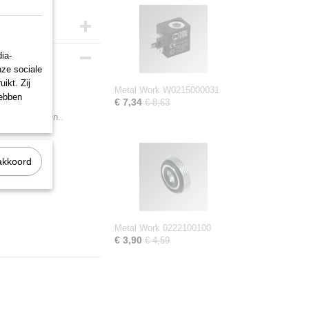
ia-
nze sociale
ikt. Zij
Metal Work W0215000031
hebben
€ 7,34
€ 8,63
3,5VA vermogen..
akkoord
Metal Work 0222100100
€ 3,90
€ 4,59