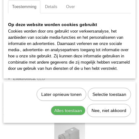
Toestemming
Details
Over
Specificaties
Productcode
Omschrijving
Op deze website worden cookies gebruikt
W0970520034
Cookies worden door ons gebruikt voor verkeersanalyse, het
Stekker 30 LED indicatie 24V.
EAN code
aanbieden van sociale media-functies en het personaliseren van
8024986009194
informatie en advertenties. Daarnaast verlenen we onze sociale
30 mm DIN 43650-A.
Productcode leverancier
media-, advertentie- en analysepartners toegang tot informatie over
W0970520034
hoe u onze site gebruikt. Zij kunnen deze informatie gebruiken in
Merk:
Metal Work
combinatie met andere gegevens die zij mogelijk hebben verzameld
Netto gewicht
Breedte:
30 mm
door uw gebruik van hun diensten of die u hen hebt verstrekt.
0,04 Kg
Voltage:
24V AC/DC
Elektronica:
LED
Penafstand:
18 mm
Uitvoering:
EN175301-803
Later opnieuw tonen
Selectie toestaan
Gewicht:
35 G
Alles toestaan
Nee, niet akkoord
Ook interessant