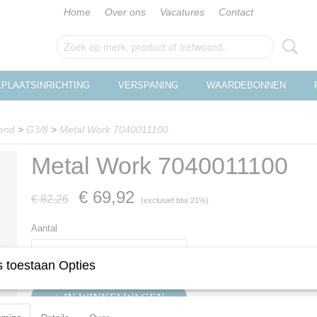
Home
Over ons
Vacatures
Contact
PLAATSINRICHTING
VERSPANING
WAARDEBONNEN
end
>
G3/8
>
Metal Work 7040011100
Metal Work 7040011100
€ 69,92
€ 82,26
(exclusief btw 21%)
Aantal
 toestaan Opties
IN WINKELWAGEN