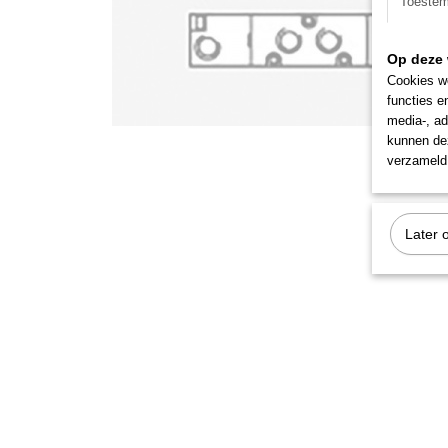
Toeste
Op deze 
Cookies wo
functies e
media-, ad
kunnen dez
verzameld 
Later 