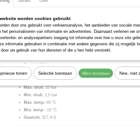
mming
Details
Over
Specificaties
website worden cookies gebruikt
Productcode
7040011100
Omschrijving
rden door ons gebruikt voor verkeersanalyse, het aanbieden van sociale med
EAN code
8024986622966
n het personaliseren van informatie en advertenties. Daarnaast verlenen we o
Productcode leverancier
7040011100
Ventiel 5/2-3/8'' pneumatisch monostabiel.
vertentie- en analysepartners toegang tot informatie over hoe u onze site gebru
Netto gewicht
0,33 Kg
e informatie gebruiken in combinatie met andere gegevens die zij mogelijk 
3/8''.
door uw gebruik van hun diensten of die u hen hebt verstrekt.
Merk:
Metal Work
Functie:
5/2 monost
Aansluiting:
3/8" BSPP
opnieuw tonen
Selectie toestaan
Alles toestaan
Nee, niet 
Flow bij 6 bar:
2150 Nl/min
Max. druk:
10 bar
Min. druk:
2,5 bar
Max. temp:
60 °C
Min. temp:
-10 °C
Gewicht:
327,4 G