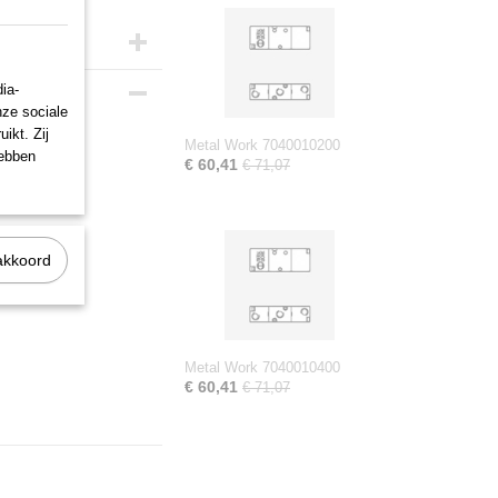
ia-
nze sociale
ikt. Zij
Metal Work 7040010200
hebben
€ 60,41
€ 71,07
akkoord
Metal Work 7040010400
€ 60,41
€ 71,07