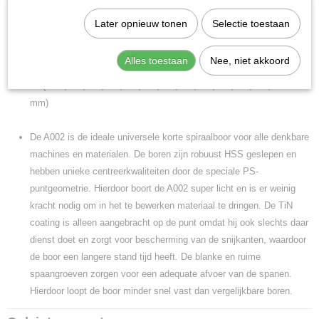
- Verkrijgbaar met type A002, A100, A108, A147 of A777 boren
Later opnieuw tonen
Selectie toestaan
Deze Dormer A085002X125 set bevat 125 stuks Dormer A002-
boren:
Alles toestaan
Nee, niet akkoord
10 x (ø1.0, 2.0, 3.0, 4,0, 5.0. 6.0 mm)
5x (ø1.5, 2.5, 3.5, 4.5, 5.5, 6.5, 7.0, 7.5, 8.0, 8.5, 9.0, 9.5, 10.0
mm)
De A002 is de ideale universele korte spiraalboor voor alle denkbare
machines en materialen. De boren zijn robuust HSS geslepen en
hebben unieke centreerkwaliteiten door de speciale PS-
puntgeometrie. Hierdoor boort de A002 super licht en is er weinig
kracht nodig om in het te bewerken materiaal te dringen. De TiN
coating is alleen aangebracht op de punt omdat hij ook slechts daar
dienst doet en zorgt voor bescherming van de snijkanten, waardoor
de boor een langere stand tijd heeft. De blanke en ruime
spaangroeven zorgen voor een adequate afvoer van de spanen.
Hierdoor loopt de boor minder snel vast dan vergelijkbare boren.