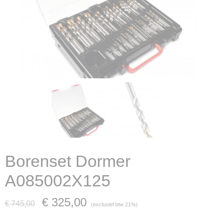
Borenset Dormer
A085002X125
€ 325,00
€ 745,00
(exclusief btw 21%)