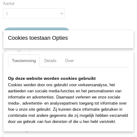
Aantal
IN WINKELWAGEN
Cookies toestaan Opties
Specificaties
Toestemming
Details
Over
Productcode
Omschrijving
A085002X125
EAN code
Op deze website worden cookies gebruikt
De Dormer A085 Drillbox bevat de meest populaire boordiameters uit
3603607034255
Cookies worden door ons gebruikt voor verkeersanalyse, het
het Dormer programma:
aanbieden van sociale media-functies en het personaliseren van
Productcode leverancier
- Handig en overzichtelijk geordend
informatie en advertenties. Daarnaast verlenen we onze sociale
A085002X125
- Sterke ABS box
media-, advertentie- en analysepartners toegang tot informatie over
- Gebruiksvriendelijk, met extra veiligheidsklem, voorkomt
hoe u onze site gebruikt. Zij kunnen deze informatie gebruiken in
onverwachts openen
combinatie met andere gegevens die zij mogelijk hebben verzameld
door uw gebruik van hun diensten of die u hen hebt verstrekt.
- Eenvoudig bij te vullen
- Verkrijgbaar in 125 of 170 stuks