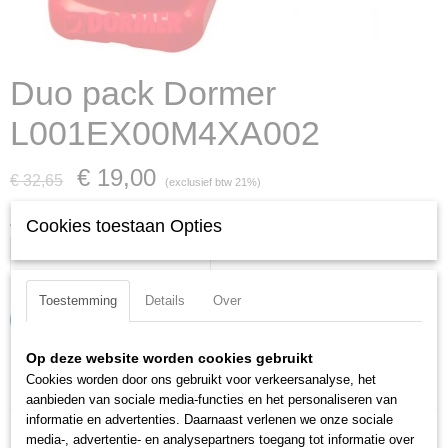
Duo pack Dormer
L001EX00M4XA002
€ 19,00
€ 32,65
(exclusief btw 21%)
Aantal
Cookies toestaan Opties
Toestemming
Details
Over
IN WINKELWAGEN
Op deze website worden cookies gebruikt
Cookies worden door ons gebruikt voor verkeersanalyse, het
Specificaties
aanbieden van sociale media-functies en het personaliseren van
informatie en advertenties. Daarnaast verlenen we onze sociale
Productcode
Omschrijving
media-, advertentie- en analysepartners toegang tot informatie over
L001EX00M4XA002