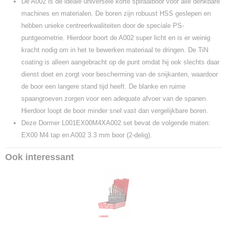
De A002 is de ideale universele korte spiraalboor voor alle denkbare
machines en materialen. De boren zijn robuust HSS geslepen en
hebben unieke centreerkwaliteiten door de speciale PS-
puntgeometrie. Hierdoor boort de A002 super licht en is er weinig
kracht nodig om in het te bewerken materiaal te dringen. De TiN
coating is alleen aangebracht op de punt omdat hij ook slechts daar
dienst doet en zorgt voor bescherming van de snijkanten, waardoor
de boor een langere stand tijd heeft. De blanke en ruime
spaangroeven zorgen voor een adequate afvoer van de spanen.
Hierdoor loopt de boor minder snel vast dan vergelijkbare boren.
Deze Dormer L001EX00M4XA002 set bevat de volgende maten:
EX00 M4 tap en A002 3.3 mm boor (2-delig).
Ook interessant