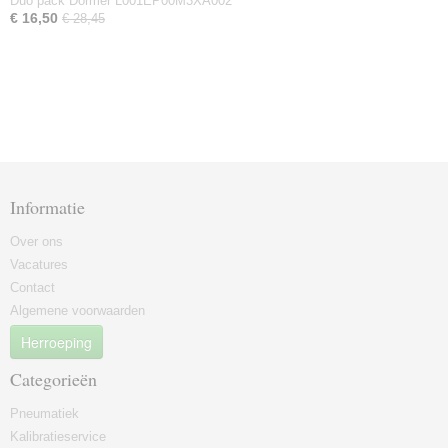
Duo pack Dormer L001EP00M3XA002
€ 16,50
€ 28,45
Informatie
Over ons
Vacatures
Contact
Algemene voorwaarden
Herroeping
Categorieën
Pneumatiek
Kalibratieservice