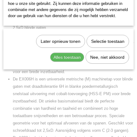
hoe u onze site gebruikt. Zij kunnen deze informatie gebruiken in
EAN code
De Dormer
L001EX00M4XA002 is een zogenaamde Duo Pack, een
combinatie met andere gegevens die zij mogelijk hebben verzameld
7320760768389
2-delige
set met:
door uw gebruik van hun diensten of die u hen hebt verstrekt.
Productcode leverancier
EX00
- HSS-E PM universele gespiraliseerde machinetap voor
L001EX00M4XA002
2.5xD blinde gaten.
A002
- HSS TiN-tip gecoate korte spiraalboor, voor staal <1200
Later opnieuw tonen
Selectie toestaan
N/mm², koper, messing en brons <200 HB, aluminium en aluminium-
magnesiumlegeringen.
Zo heeft men altijd de juiste voorboormaat bij de tap voorhanden.
Alles toestaan
Nee, niet akkoord
Beide gereedschappen zijn voor algemeen gebruik en dus geschikt
voor een brede inzetbaarheid.
De EX006H is een universele metrische (M) machinetap voor blinde
gaten met draadtolerantie 6H in blanke poedermetallurgisch
snelstaal uitvoering met cobalt-toevoeging (HSS-E PM) voor brede
inzetbaarheid. Dit unieke basismateriaal biedt de perfecte
combinatie van hardheid en taaiheid en combineert zo hoge
toelaatbare snijsnelheden en een betrouwbaar proces. Speciale
geometrie voor het optimaal afvoeren van de spanen. Geschikt voor
schroefdraad tot 2,5xD. Aansnijding volgens vorm C (2-3 gangen).