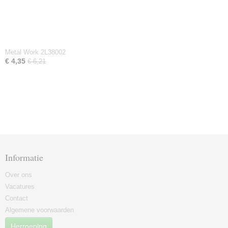
Metal Work 2L38002
€ 4,35
€ 6,21
Informatie
Over ons
Vacatures
Contact
Algemene voorwaarden
Herroeping