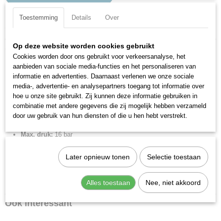
Toestemming
Details
Over
Specificaties
Productcode
Op deze website worden cookies gebruikt
Omschrijving
2L38011
Cookies worden door ons gebruikt voor verkeersanalyse, het
RL38 T-inschroef zij 8x1/4 draaibaar.
EAN code
aanbieden van sociale media-functies en het personaliseren van
8024986212181
informatie en advertenties. Daarnaast verlenen we onze sociale
Insteekkoppeling metrisch, T draaibaar.
media-, advertentie- en analysepartners toegang tot informatie over
Productcode leverancier
hoe u onze site gebruikt. Zij kunnen deze informatie gebruiken in
2L38011
Merk:
Metal Work
combinatie met andere gegevens die zij mogelijk hebben verzameld
Netto gewicht
Diameter:
8 mm
door uw gebruik van hun diensten of die u hen hebt verstrekt.
0,03 Kg
Aansluiting:
1/4" BSPP
Max. druk:
16 bar
Min. druk:
-0.99 bar
Later opnieuw tonen
Selectie toestaan
Max. temp:
80 °C
Min. temp:
-20 °C
Gewicht:
33,4 g
Alles toestaan
Nee, niet akkoord
Ook interessant