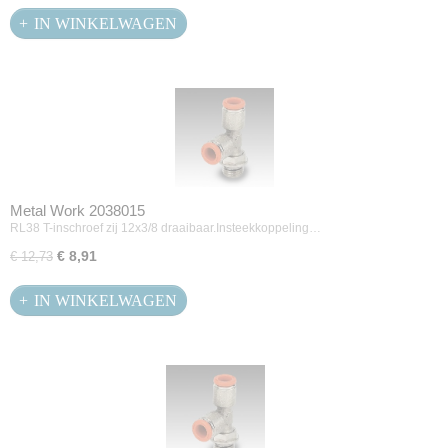
IN WINKELWAGEN
Metal Work 2038015
RL38 T-inschroef zij 12x3/8 draaibaar.Insteekkoppeling…
€ 8,91
€ 12,73
IN WINKELWAGEN