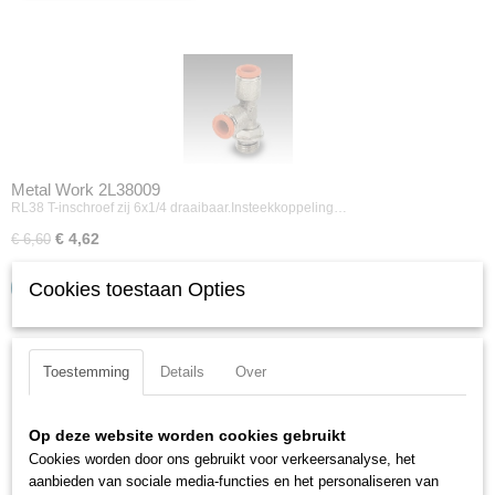
Metal Work 2L38009
RL38 T-inschroef zij 6x1/4 draaibaar.Insteekkoppeling…
€ 4,62
€ 6,60
IN WINKELWAGEN
Cookies toestaan Opties
Toestemming
Details
Over
Op deze website worden cookies gebruikt
Cookies worden door ons gebruikt voor verkeersanalyse, het
aanbieden van sociale media-functies en het personaliseren van
Metal Work 2L38010