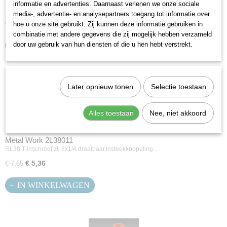
informatie en advertenties. Daarnaast verlenen we onze sociale
RL38 T-inschroef zij 8x1/8 draaibaar.Insteekkoppeling…
media-, advertentie- en analysepartners toegang tot informatie over
€ 5,08
€ 7,26
hoe u onze site gebruikt. Zij kunnen deze informatie gebruiken in
combinatie met andere gegevens die zij mogelijk hebben verzameld
door uw gebruik van hun diensten of die u hen hebt verstrekt.
IN WINKELWAGEN
Later opnieuw tonen
Selectie toestaan
Alles toestaan
Nee, niet akkoord
Metal Work 2L38011
RL38 T-inschroef zij 8x1/4 draaibaar.Insteekkoppeling…
€ 5,36
€ 7,65
IN WINKELWAGEN