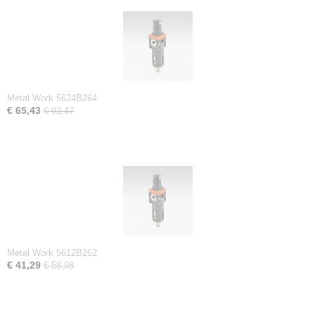
Metal Work 5624B264
€ 65,43
€ 93,47
Metal Work 5612B262
€ 41,29
€ 58,98