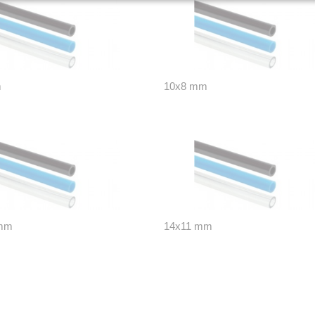
m
10x8 mm
 mm
14x11 mm