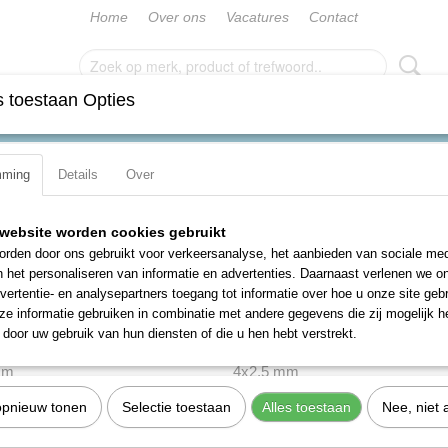
Home
Over ons
Vacatures
Contact
 toestaan Opties
PLAATSINRICHTING
VERSPANING
WAARDEBONNEN
mming
Details
Over
ng
website worden cookies gebruikt
rden door ons gebruikt voor verkeersanalyse, het aanbieden van sociale med
n het personaliseren van informatie en advertenties. Daarnaast verlenen we o
vertentie- en analysepartners toegang tot informatie over hoe u onze site gebru
e informatie gebruiken in combinatie met andere gegevens die zij mogelijk 
door uw gebruik van hun diensten of die u hen hebt verstrekt.
mm
4x2,5 mm
opnieuw tonen
Selectie toestaan
Alles toestaan
Nee, niet 