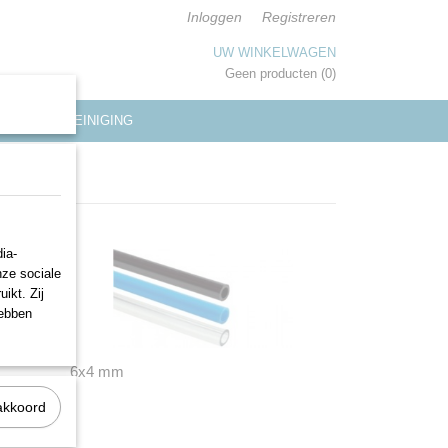
Inloggen
Registreren
UW WINKELWAGEN
Geen producten
(0)
PBM
REINIGING
ia-
nze sociale
ikt. Zij
hebben
6x4 mm
akkoord