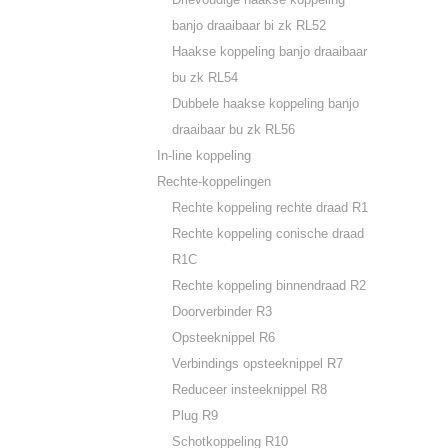
banjo draaibaar bi zk RL52
Haakse koppeling banjo draaibaar
bu zk RL54
Dubbele haakse koppeling banjo
draaibaar bu zk RL56
In-line koppeling
Rechte-koppelingen
Rechte koppeling rechte draad R1
Rechte koppeling conische draad
R1C
Rechte koppeling binnendraad R2
Doorverbinder R3
Opsteeknippel R6
Verbindings opsteeknippel R7
Reduceer insteeknippel R8
Plug R9
Schotkoppeling R10