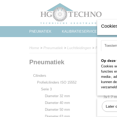
Cookies
PNEUMATIEK
KALIBRATIESERVICE
WERK
Toeste
Home
>
Pneumatiek
>
Luchtleidingen
>
Pa-luchtleidi
Pneumatiek
Op deze 
Cookies wo
functies e
Cilinders
media-, ad
kunnen dez
Profielcilinders ISO 15552
verzameld 
Serie 3
Diameter 32 mm
3x1,7 
Diameter 40 mm
Later 
Diameter 50 mm
Diameter 63 mm