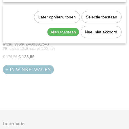
Later opnieuw tonen
Selectie toestaan
Alles toestaan
Nee, niet akkoord
Metal Work Z408301543
PE-leiding 12x9 naturel (100 mtr).
€ 123,59
€ 176,56
IN WINKELWAGEN
Informatie