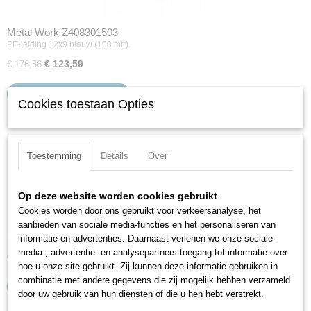
Metal Work Z408301503
PE-leiding 12x9 blauw (100 mtr).
€ 123,59
€ 176,56
IN WINKELWAGEN
Cookies toestaan Opties
Toestemming
Details
Over
Op deze website worden cookies gebruikt
Cookies worden door ons gebruikt voor verkeersanalyse, het
Metal Work Z408301523
aanbieden van sociale media-functies en het personaliseren van
PE-leiding 12x9 zwart (100 mtr).
informatie en advertenties. Daarnaast verlenen we onze sociale
media-, advertentie- en analysepartners toegang tot informatie over
€ 123,59
€ 176,56
hoe u onze site gebruikt. Zij kunnen deze informatie gebruiken in
combinatie met andere gegevens die zij mogelijk hebben verzameld
IN WINKELWAGEN
door uw gebruik van hun diensten of die u hen hebt verstrekt.